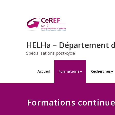
Skip
to
content
HELHa – Département de
Spécialisations post-cycle
Accueil
Formations
Recherches
Formations continu