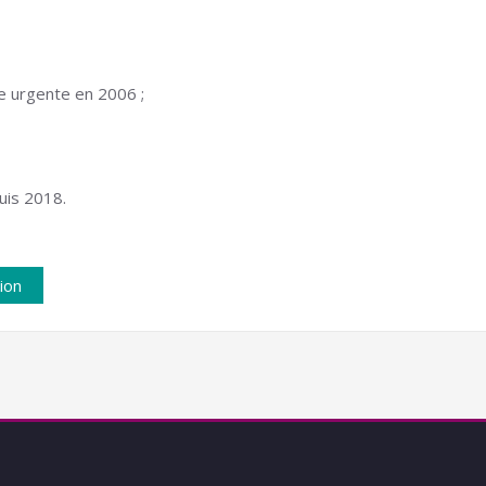
le urgente en 2006 ;
uis 2018.
ion