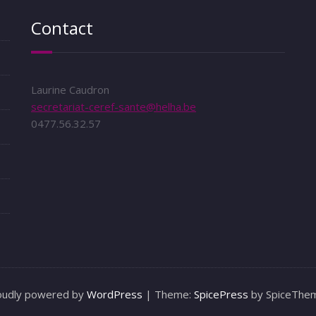
Contact
Laurine Caudron
secretariat-ceref-sante@helha.be
0477.56.32.57
oudly powered by
WordPress
| Theme:
SpicePress
by SpiceThe